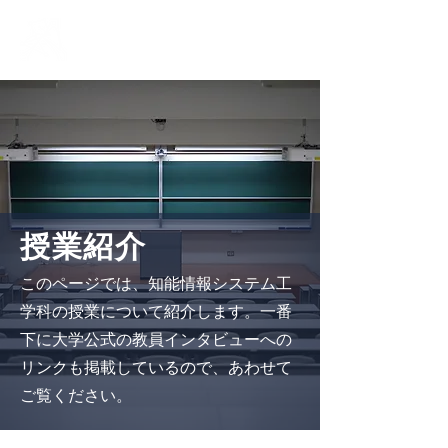
東京農工大学 工学部​
知能情報システム工学科
授業紹介
このページでは、知能情報システム工
学科の授業について紹介します。一番
下に大学公式の教員インタビューへの
リンクも掲載しているので、あわせて
ご覧ください。